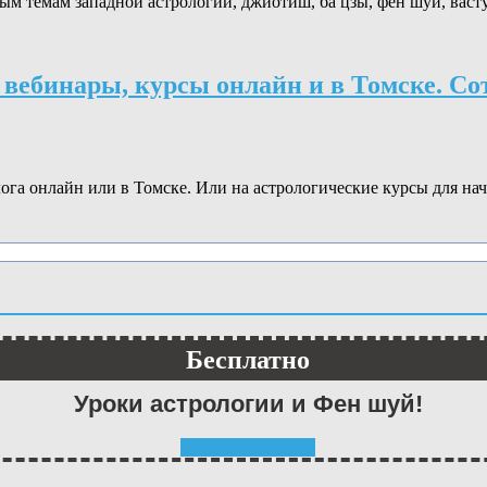
м темам западной астрологии, джйотиш, ба цзы, фен шуй, васту
вебинары, курсы онлайн и в Томске. Со
ога онлайн или в Томске. Или на астрологические курсы для н
Бесплатно
Уроки астрологии и Фен шуй!
скачать бесплатно