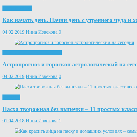
Люблю жизнь
Как начать день. Начни день с утреннего чуда и 
04.02.2019
Инна Извекова
0
Гороскопы и астропрогнозы
Астропрогноз и гороскоп астрологический на сег
04.02.2019
Инна Извекова
0
Десерты
Пасха творожная без выпечки – 11 простых клас
01.04.2018
Инна Извекова
1