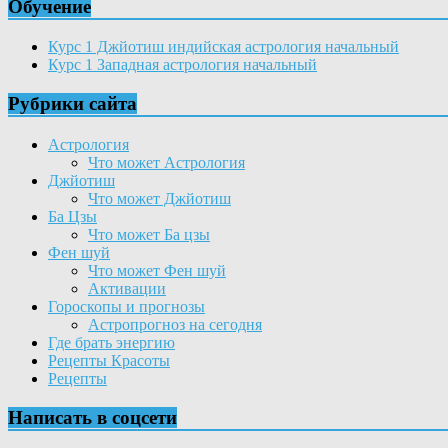
Обучение
Курс 1 Джйотиш индийская астрология начальный
Курс 1 Западная астрология начальный
Рубрики сайта
Астрология
Что может Астрология
Джйотиш
Что может Джйотиш
Ба Цзы
Что может Ба цзы
Фен шуй
Что может Фен шуй
Активации
Гороскопы и прогнозы
Астропрогноз на сегодня
Где брать энергию
Рецепты Красоты
Рецепты
Написать в соцсети